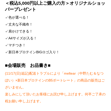
＜税込5,000円以上ご購入の方＞オリジナルショッ
パープレゼント
✓色が選べる！
✓丈夫な不織布！
✓肩かけできる！
✓A4サイズが入る！
✓マチつき！
✓新日本プロテインBIGロゴ入り！
■会場販売 お品書き■
(11/17(日)追記)配送トラブルにより「meltear（中野たむ＆なつ
ぽい）×新日本プロテインのB5ポートレート」の商品の販売はご
ざいません。
楽しみにして頂いたお客様にお詫び申し上げます。何卒ご了承の
程お願い申し上げます。