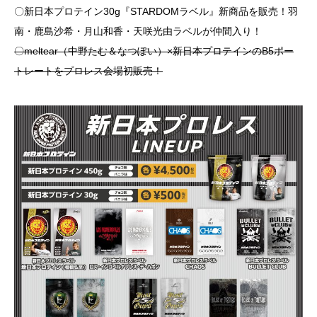
〇新日本プロテイン30g『STARDOMラベル』新商品を販売！羽
南・鹿島沙希・月山和香・天咲光由ラベルが仲間入り！
〇meltear（中野たむ＆なつぽい）×新日本プロテインのB5ポー
トレートをプロレス会場初販売！