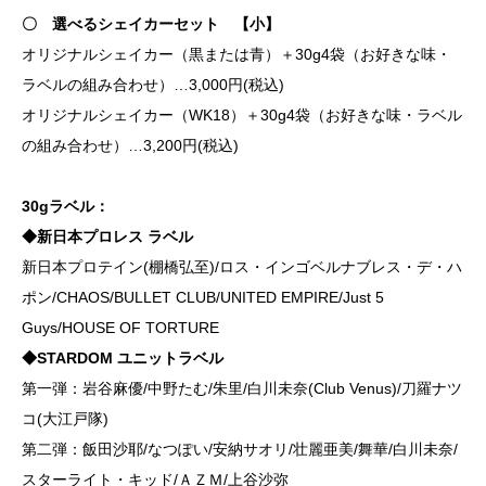
〇 選べるシェイカーセット 【小】
オリジナルシェイカー（黒または青）＋30g4袋（お好きな味・
ラベルの組み合わせ）…3,000円(税込)
オリジナルシェイカー（WK18）＋30g4袋（お好きな味・ラベル
の組み合わせ）…3,200円(税込)
30gラベル：
◆新日本プロレス ラベル
新日本プロテイン(棚橋弘至)/ロス・インゴベルナブレス・デ・ハ
ポン/CHAOS/BULLET CLUB/UNITED EMPIRE/Just 5
Guys/HOUSE OF TORTURE
◆STARDOM ユニットラベル
第一弾：岩谷麻優/中野たむ/朱里/白川未奈(Club Venus)/刀羅ナツ
コ(大江戸隊)
第二弾：飯田沙耶/なつぽい/安納サオリ/壮麗亜美/舞華/白川未奈/
スターライト・キッド/ＡＺＭ/上谷沙弥