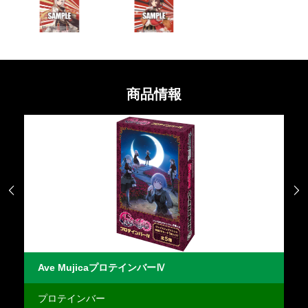
商品情報


ロテインバー
Ave MujicaプロテインバーⅣ
M
プロテインバー
プ