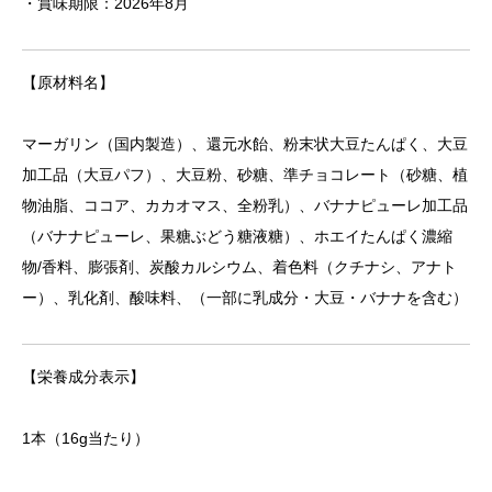
・賞味期限：2026年8月
【原材料名】
マーガリン（国内製造）、還元水飴、粉末状大豆たんぱく、大豆
加工品（大豆パフ）、大豆粉、砂糖、準チョコレート（砂糖、植
物油脂、ココア、カカオマス、全粉乳）、バナナピューレ加工品
（バナナピューレ、果糖ぶどう糖液糖）、ホエイたんぱく濃縮
物/香料、膨張剤、炭酸カルシウム、着色料（クチナシ、アナト
ー）、乳化剤、酸味料、（一部に乳成分・大豆・バナナを含む）
【栄養成分表示】
1本（16g当たり）