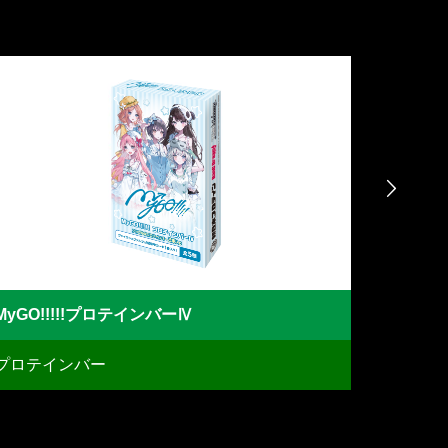

ラブライブ！虹ヶ咲学園スクールアイドル同好会プロテインバーVol.3・Vol.4
ブルー
プロテインバー
プロテ