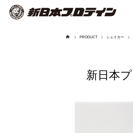
PRODUCT
シェイカー
新日本プ
k」にてプロテイン
RAISE A SUILEN LIVE 2025「REBEL
Popp
SOUNDWAVE」にてプロテインバーを
「ホ
販売！
を販
販売情報
販売