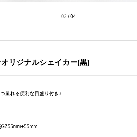
02
/
04
オリジナルシェイカー(黒)
ずつ量れる便利な目盛り付き♪
底GZ55mm+55mm