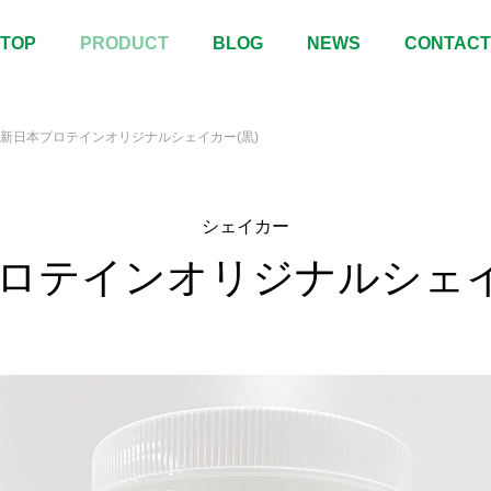
TOP
PRODUCT
BLOG
NEWS
CONTACT
新日本プロテインオリジナルシェイカー(黒)
シェイカー
ロテインオリジナルシェイ
in’Party 10th Anniversary LIVE
Roselia「Sei stark」にて
シノコドウ」にてプロテインバー
バーを販売！
売！
情報
販売情報