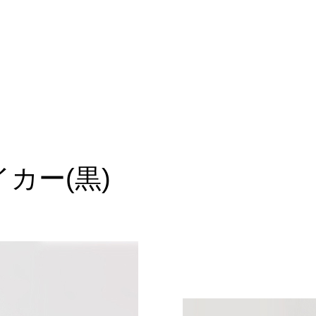
カー(黒)
プロテイン
RAISE A SUILEN LIVE 2025「REBEL
Poppin’Pa
SOUNDWAVE」にてプロテインバーを
「ホシノ
販売！
を販売！
販売情報
販売情報